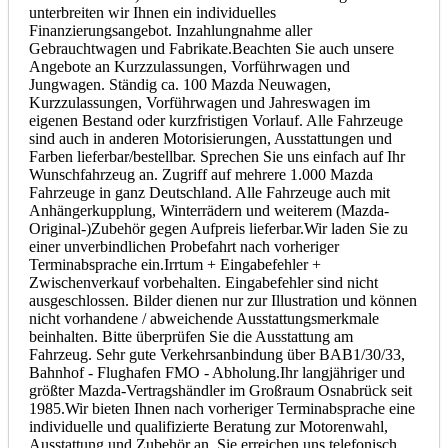
unterbreiten wir Ihnen ein individuelles
Finanzierungsangebot. Inzahlungnahme aller
Gebrauchtwagen und Fabrikate.Beachten Sie auch unsere
Angebote an Kurzzulassungen, Vorführwagen und
Jungwagen. Ständig ca. 100 Mazda Neuwagen,
Kurzzulassungen, Vorführwagen und Jahreswagen im
eigenen Bestand oder kurzfristigen Vorlauf.
Alle Fahrzeuge
sind auch in anderen Motorisierungen, Ausstattungen und
Farben lieferbar/bestellbar. Sprechen Sie uns einfach auf Ihr
Wunschfahrzeug an. Zugriff auf mehrere 1.000 Mazda
Fahrzeuge in ganz Deutschland. Alle Fahrzeuge auch mit
Anhängerkupplung, Winterrädern und weiterem (Mazda-
Original-)Zubehör gegen Aufpreis lieferbar.Wir laden Sie zu
einer unverbindlichen Probefahrt nach vorheriger
Terminabsprache ein.
Irrtum + Eingabefehler +
Zwischenverkauf
vorbehalten. Eingabefehler sind nicht
ausgeschlossen. Bilder dienen nur zur Illustration und können
nicht vorhandene / abweichende Ausstattungsmerkmale
beinhalten. Bitte überprüfen Sie die Ausstattung am
Fahrzeug. Sehr gute Verkehrsanbindung über BAB1/30/33,
Bahnhof - Flughafen FMO - Abholung.Ihr langjähriger und
größter Mazda-Vertragshändler im Großraum Osnabrück seit
1985.Wir bieten Ihnen nach vorheriger Terminabsprache eine
individuelle und qualifizierte Beratung zur Motorenwahl,
Ausstattung und Zubehör an. Sie erreichen uns telefonisch