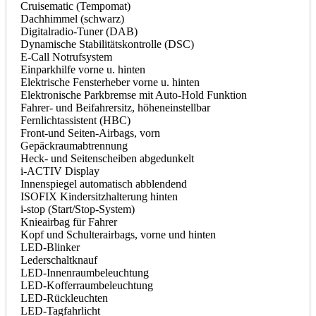
Cruisematic (Tempomat)
Dachhimmel (schwarz)
Digitalradio-Tuner (DAB)
Dynamische Stabilitätskontrolle (DSC)
E-Call Notrufsystem
Einparkhilfe vorne u. hinten
Elektrische Fensterheber vorne u. hinten
Elektronische Parkbremse mit Auto-Hold Funktion
Fahrer- und Beifahrersitz, höheneinstellbar
Fernlichtassistent (HBC)
Front-und Seiten-Airbags, vorn
Gepäckraumabtrennung
Heck- und Seitenscheiben abgedunkelt
i-ACTIV Display
Innenspiegel automatisch abblendend
ISOFIX Kindersitzhalterung hinten
i-stop (Start/Stop-System)
Knieairbag für Fahrer
Kopf und Schulterairbags, vorne und hinten
LED-Blinker
Lederschaltknauf
LED-Innenraumbeleuchtung
LED-Kofferraumbeleuchtung
LED-Rückleuchten
LED-Tagfahrlicht