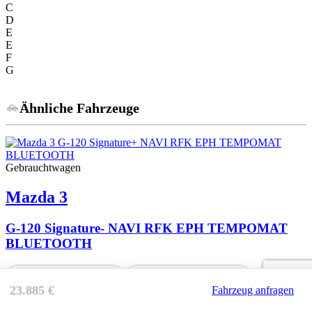
C
D
E
E
F
G
Ähnliche Fahrzeuge
Gebrauchtwagen
Mazda
3
G-120 Signature- NAVI RFK EPH TEMPOMAT
BLUETOOTH
12 Monate Garantie
Finanzierung möglich
23.885 €
Fahrzeug anfragen
Inzahlungnahme möglich