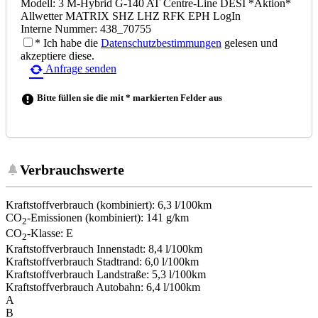
Modell: 3 M-Hybrid G-140 AT Centre-Line DESI *Aktion*
Allwetter MATRIX SHZ LHZ RFK EPH LogIn
Interne Nummer: 438_70755
* Ich habe die
Datenschutzbestimmungen
gelesen und
akzeptiere diese.
Anfrage senden
Bitte füllen sie die mit * markierten Felder aus
Verbrauchswerte
Kraftstoffverbrauch (kombiniert):
6,3 l/100km
CO
-Emissionen (kombiniert):
141 g/km
2
CO
-Klasse:
E
2
Kraftstoffverbrauch Innenstadt:
8,4 l/100km
Kraftstoffverbrauch Stadtrand:
6,0 l/100km
Kraftstoffverbrauch Landstraße:
5,3 l/100km
Kraftstoffverbrauch Autobahn:
6,4 l/100km
A
B