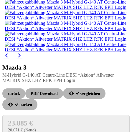
Mazda
3
M-Hybrid G-140 AT Centre-Line DESI *Aktion* Allwetter
MATRIX SHZ LHZ RFK EPH LogIn
zurück
PDF Download
vergleichen
parken
23.885 €
20.071 €
(Netto)