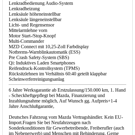
Lenkradbedienung Audio-System
Lenkradheizung
Lenksäule höheneinstellbar
Lenksäule längeneinstellbar
Licht- und Regensensor
Mittelarmlehne vorn
Motor Start-/Stop-Knopf
Multi-Commander
MZD Connect mit 10,25-Zoll Farbdisplay
Notbrems-Warnblinkautomatik (ESS)
Pre Crash Safety-System (SBS)
Qi: Induktives Laden Smartphones
Reifendruck-Kontrollsystem (TPMS)
Rücksitzlehnen im Verhältnis 60:40 geteilt klappbar
Scheinwerferreinigungsanlag
6 Jahre Werksgarantie ab Erstzulassung/150.000 km, 1. Hand
- Scheckheftgepflegt bei Mazda, Finanzierung und
Inzahlungnahme möglich, Auf Wunsch gg. Aufpreis+1-4
Jahre Anschlußgarantie,
Deutsches Fahrzeug vom Mazda Vertragshändler. Kein EU-
Import.Fragen Sie bei Neufahrzeugen nach
Sonderkonditionen für Gewerbetreibende, Freiberufler (auch
im Nebenerwerb) und Menschen mit Behinderung. Gerne