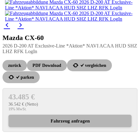
Mazda
CX-60
2026 D-200 AT Exclusive-Line *Aktion* NAVI ACAA HUD SHZ
LHZ RFK LogIn
zurück
PDF Download
vergleichen
parken
43.485 €
36.542 €
(Netto)
19% MwSt.
Fahrzeug anfragen