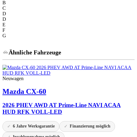
B
C
D
D
E
F
G
Ähnliche Fahrzeuge
Neuwagen
Mazda
CX-60
2026 PHEV AWD AT Prime-Line NAVI ACAA
HUD RFK VOLL-LED
6 Jahre Werksgarantie
Finanzierung möglich
Inzahlungnahme möglich