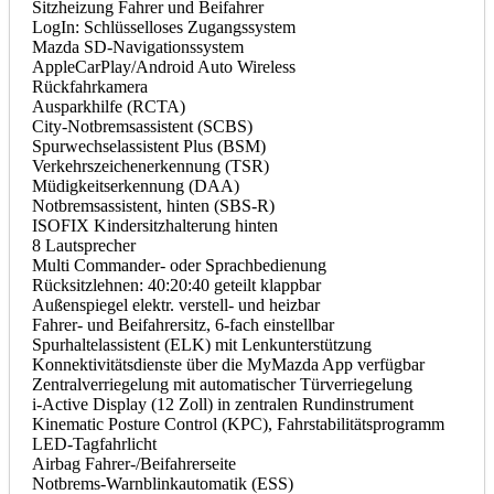
Sitzheizung Fahrer und Beifahrer
LogIn: Schlüsselloses Zugangssystem
Mazda SD-Navigationssystem
AppleCarPlay/Android Auto Wireless
Rückfahrkamera
Ausparkhilfe (RCTA)
City-Notbremsassistent (SCBS)
Spurwechselassistent Plus (BSM)
Verkehrszeichenerkennung (TSR)
Müdigkeitserkennung (DAA)
Notbremsassistent, hinten (SBS-R)
ISOFIX Kindersitzhalterung hinten
8 Lautsprecher
Multi Commander- oder Sprachbedienung
Rücksitzlehnen: 40:20:40 geteilt klappbar
Außenspiegel elektr. verstell- und heizbar
Fahrer- und Beifahrersitz, 6-fach einstellbar
Spurhaltelassistent (ELK) mit Lenkunterstützung
Konnektivitätsdienste über die MyMazda App verfügbar
Zentralverriegelung mit automatischer Türverriegelung
i-Active Display (12 Zoll) in zentralen Rundinstrument
Kinematic Posture Control (KPC), Fahrstabilitätsprogramm
LED-Tagfahrlicht
Airbag Fahrer-/Beifahrerseite
Notbrems-Warnblinkautomatik (ESS)