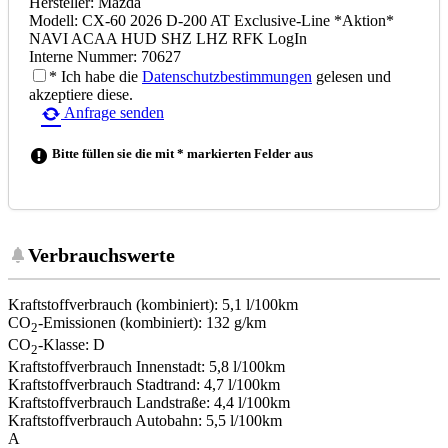
Hersteller: Mazda
Modell: CX-60 2026 D-200 AT Exclusive-Line *Aktion*
NAVI ACAA HUD SHZ LHZ RFK LogIn
Interne Nummer: 70627
* Ich habe die
Datenschutzbestimmungen
gelesen und
akzeptiere diese.
Anfrage senden
Bitte füllen sie die mit * markierten Felder aus
Verbrauchswerte
Kraftstoffverbrauch (kombiniert):
5,1 l/100km
CO
-Emissionen (kombiniert):
132 g/km
2
CO
-Klasse:
D
2
Kraftstoffverbrauch Innenstadt:
5,8 l/100km
Kraftstoffverbrauch Stadtrand:
4,7 l/100km
Kraftstoffverbrauch Landstraße:
4,4 l/100km
Kraftstoffverbrauch Autobahn:
5,5 l/100km
A