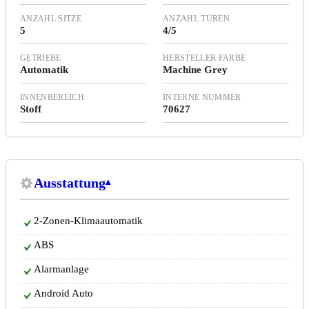
ANZAHL SITZE
ANZAHL TÜREN
5
4/5
GETRIEBE
HERSTELLER FARBE
Automatik
Machine Grey
INNENBEREICH
INTERNE NUMMER
Stoff
70627
Ausstattung
2-Zonen-Klimaautomatik
ABS
Alarmanlage
Android Auto