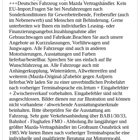
+++Deutsches Fahrzeug vom Mazda Vertragshändler. Kein
EU-Import.Fragen Sie bei Neufahrzeugen nach
Sonderkonditionen für Gewerbetreibende, Freiberufler (auch
im Nebenerwerb) und Menschen mit Behinderung. Gerne
unterbreiten wir Ihnen ein individuelles Leasing- oder
Finanzierungsangebot.Inzahlungnahme aller
Gebrauchtwagen und Fabrikate.Beachten Sie auch unsere
Angebote an Kurzzulassungen, Vorführwagen und
Jungwagen. Alle Fahrzeuge sind auch in anderen
Motorisierungen, Ausstattungen und Farben
lieferbar/bestellbar. Sprechen Sie uns einfach auf Ihr
Wunschfahrzeug an. Alle Fahrzeuge auch mit
Anhängerkupplung, Winterrädern, Allwetterreifen und
weiterem (Mazda-Original-)Zubehör gegen Aufpreis
lieferbar.Wir laden Sie zu einer unverbindlichen Probefahrt
nach vorheriger Terminabsprache ein.
Irrtum + Eingabefehler
+ Zwischenverkauf
vorbehalten. Eingabefehler sind nicht
ausgeschlossen. Bilder dienen nur zur Illustration und können
nicht vorhandene / abweichende Ausstattungsmerkmale
beinhalten. Bitte überprüfen Sie die Ausstattung am
Fahrzeug. Sehr gute Verkehrsanbindung über BAB1/30/33,
Bahnhof - Flughafen FMO - Abholung.Ihr langjähriger und
größter Mazda-Vertragshändler im Großraum Osnabrück seit
1985.Wir bieten Ihnen nach vorheriger Terminabsprache eine
individuelle und qualifizierte Beratung zur Motorenwahl,