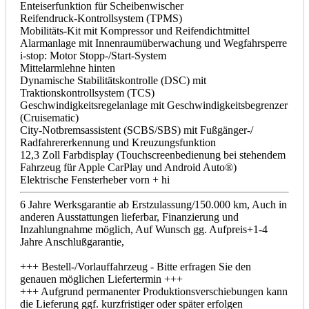
Enteiserfunktion für Scheibenwischer
Reifendruck-Kontrollsystem (TPMS)
Mobilitäts-Kit mit Kompressor und Reifendichtmittel
Alarmanlage mit Innenraumüberwachung und Wegfahrsperre
i-stop: Motor Stopp-/Start-System
Mittelarmlehne hinten
Dynamische Stabilitätskontrolle (DSC) mit
Traktionskontrollsystem (TCS)
Geschwindigkeitsregelanlage mit Geschwindigkeitsbegrenzer
(Cruisematic)
City-Notbremsassistent (SCBS/SBS) mit Fußgänger-/
Radfahrererkennung und Kreuzungsfunktion
12,3 Zoll Farbdisplay (Touchscreenbedienung bei stehendem
Fahrzeug für Apple CarPlay und Android Auto®)
Elektrische Fensterheber vorn + hi
6 Jahre Werksgarantie ab Erstzulassung/150.000 km, Auch in
anderen Ausstattungen lieferbar, Finanzierung und
Inzahlungnahme möglich, Auf Wunsch gg. Aufpreis+1-4
Jahre Anschlußgarantie,
+++ Bestell-/Vorlauffahrzeug - Bitte erfragen Sie den
genauen möglichen Liefertermin +++
+++ Aufgrund permanenter Produktionsverschiebungen kann
die Lieferung ggf. kurzfristiger oder später erfolgen