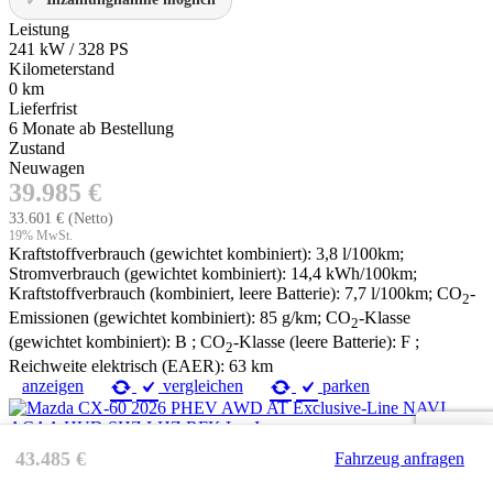
Leistung
241 kW / 328 PS
Kilometerstand
0 km
Lieferfrist
6 Monate ab Bestellung
Zustand
Neuwagen
39.985 €
33.601 €
(Netto)
19% MwSt.
Kraftstoffverbrauch (gewichtet kombiniert):
3,8 l/100km
;
Stromverbrauch (gewichtet kombiniert):
14,4 kWh/100km
;
Kraftstoffverbrauch (kombiniert, leere Batterie):
7,7 l/100km
;
CO
-
2
Emissionen (gewichtet kombiniert):
85 g/km
;
CO
-Klasse
2
(gewichtet kombiniert):
B
;
CO
-Klasse (leere Batterie):
F
;
2
Reichweite elektrisch (EAER):
63 km
anzeigen
vergleichen
parken
Neuwagen
43.485 €
Fahrzeug anfragen