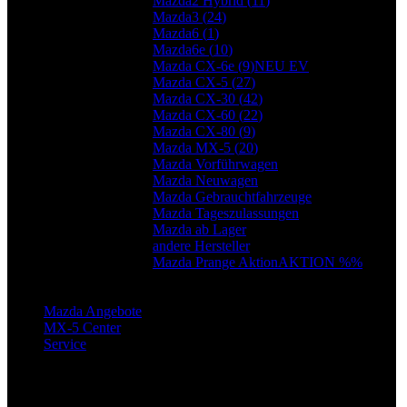
Mazda2 Hybrid (
11
)
Mazda3 (
24
)
Mazda6 (
1
)
Mazda6e (
10
)
Mazda CX-6e (
9
)
NEU EV
Mazda CX-5 (
27
)
Mazda CX-30 (
42
)
Mazda CX-60 (
22
)
Mazda CX-80 (
9
)
Mazda MX-5 (
20
)
Mazda Vorführwagen
Mazda Neuwagen
Mazda Gebrauchtfahrzeuge
Mazda Tageszulassungen
Mazda ab Lager
andere Hersteller
Mazda Prange Aktion
AKTION %%
Mazda Angebote
MX-5 Center
Service
Ihr Weg zu uns