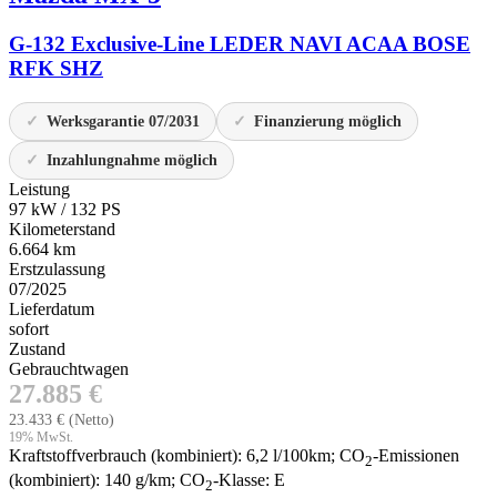
G-132 Exclusive-Line LEDER NAVI ACAA BOSE
RFK SHZ
Werksgarantie 07/2031
Finanzierung möglich
Inzahlungnahme möglich
Leistung
97 kW / 132 PS
Kilometerstand
6.664 km
Erstzulassung
07/2025
Lieferdatum
sofort
Zustand
Gebrauchtwagen
27.885 €
23.433 €
(Netto)
19% MwSt.
Kraftstoffverbrauch (kombiniert):
6,2 l/100km
;
CO
-Emissionen
2
(kombiniert):
140 g/km
;
CO
-Klasse:
E
2