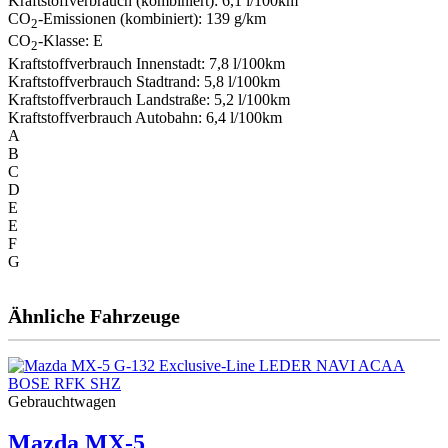
Kraftstoffverbrauch (kombiniert):
6,1 l/100km
CO
-Emissionen (kombiniert):
139 g/km
2
CO
-Klasse:
E
2
Kraftstoffverbrauch Innenstadt:
7,8 l/100km
Kraftstoffverbrauch Stadtrand:
5,8 l/100km
Kraftstoffverbrauch Landstraße:
5,2 l/100km
Kraftstoffverbrauch Autobahn:
6,4 l/100km
A
B
C
D
E
E
F
G
Ähnliche Fahrzeuge
Gebrauchtwagen
Mazda
MX-5