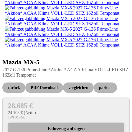
Mazda
MX-5
2027 G-136 Prime-Line *Aktion* ACAA Klima VOLL-LED SHZ
16Zoll Tempomat
zurück
PDF Download
vergleichen
parken
28.685 €
24.105 €
(Netto)
19% MwSt.
Fahrzeug anfragen