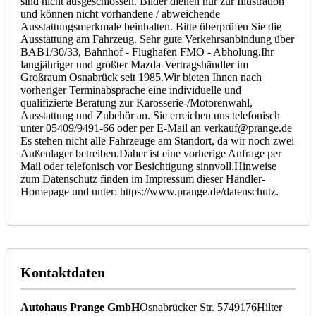
sind nicht ausgeschlossen. Bilder dienen nur zur Illustration
und können nicht vorhandene / abweichende
Ausstattungsmerkmale beinhalten. Bitte überprüfen Sie die
Ausstattung am Fahrzeug. Sehr gute Verkehrsanbindung über
BAB1/30/33, Bahnhof - Flughafen FMO - Abholung.Ihr
langjähriger und größter Mazda-Vertragshändler im
Großraum Osnabrück seit 1985.Wir bieten Ihnen nach
vorheriger Terminabsprache eine individuelle und
qualifizierte Beratung zur Karosserie-/Motorenwahl,
Ausstattung und Zubehör an. Sie erreichen uns telefonisch
unter 05409/9491-66 oder per E-Mail an verkauf@prange.de
Es stehen nicht alle Fahrzeuge am Standort, da wir noch zwei
Außenlager betreiben.Daher ist eine vorherige Anfrage per
Mail oder telefonisch vor Besichtigung sinnvoll.Hinweise
zum Datenschutz finden im Impressum dieser Händler-
Homepage und unter: https://www.prange.de/datenschutz.
Kontaktdaten
Autohaus Prange GmbH
Osnabrücker Str. 57
49176
Hilter