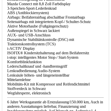
Mazda Connect mit 8,8 Zoll Farbdisplay
3-Speichen-Sport-Lederlenkrad
ABS (Antiblockiersystem)
Airbags: Beifahrerairbag abschaltbar Frontairbags
Seitenairbags mit integriertem Kopf-/ Schulter-Schutz
Aktive Motorhaube (Fußgängerschutz)
Außenspiegel in Schwarz lackiert
AUX- und USB-Anschluss
Dynamische Stabilitätskontrolle (DSC) mit
Traktionskontrollsystem (TCS)
i-ACTIV Display
ISOFIX® Kindersitzhalterung auf dem Beifahrersitz
i-stop: intelligentes Motor Stop-/ Start-System
Komfortblinkfunktion
Lederschaltknauf und -handbremsgriff
Lenkradbedienung Audio-System
Lenksäule höhen- und längeneinstellbar
Mittelarmlehne
Mobilitäts-Kit mit Kompressor und Reifendichtmittel
Stoffverdeck in Schwarz
Wegfahrsperre, elektronisch
6 Jahre Werksgarantie ab Erstzulassung/150.000 km, Auch in
anderen Ausstattungen lieferbar, Finanzierung und
Inzahlungnahme möglich, Auf Wunsch gg. Aufpreis+1-4