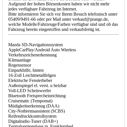
Aufgrund der hohen Börsenkosten haben wir nicht mehr
jedes verfügbare Fahrzeug im Internet.
Bitte informieren Sie sich vor Ihrem Besuch telefonisch unter
05409/9491-66 oder per Mail unter verkauf@prange.de,
welche Modelle/Fahrzeuge/Farben verfügbar sind und ob das
Fahrzeug bereits eingetroffen und verkaufsfertig ist.
Mazda SD-Navigationssystem
AppleCarPlay/Android Auto Wireless
Verkehrszeichenerkennung
Klimaanlage
Regensensor
Einparkhilfe, hinten
16-Zoll Leichtmetallfelgen
Elektrische Fensterheber
Außenspiegel el. verst. u heizbar
Voll-LED Scheinwerfer
Bluetooth Freisprecheinrichtung
Cruisematic (Tempomat)
Müdigkeitserkennug (DAA)
City-Notbremsassistent (SCBS)
Reifendruckkontrollsystem
Digitalradio-Tuner (DAB+)
Zentralverriegelung m. Funkfernbed.