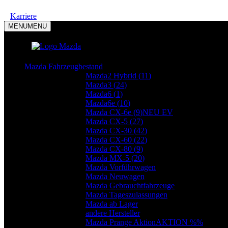
Karriere
MENU
MENU
Mazda Modelle
Mazda Fahrzeugbestand
Mazda2 Hybrid (
11
)
Mazda3 (
24
)
Mazda6 (
1
)
Mazda6e (
10
)
Mazda CX-6e (
9
)
NEU EV
Mazda CX-5 (
27
)
Mazda CX-30 (
42
)
Mazda CX-60 (
22
)
Mazda CX-80 (
9
)
Mazda MX-5 (
20
)
Mazda Vorführwagen
Mazda Neuwagen
Mazda Gebrauchtfahrzeuge
Mazda Tageszulassungen
Mazda ab Lager
andere Hersteller
Mazda Prange Aktion
AKTION %%