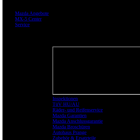
Mazda Angebote
MX-5 Center
Service
Ihr Weg zu uns
Inspektionen
TüV HU/AU
Räder- und Reifenservice
Mazda Garantien
Mazda Anschlussgarantie
Mazda Broschüren
Autohaus Prange
Zubehör & Ersatzteile