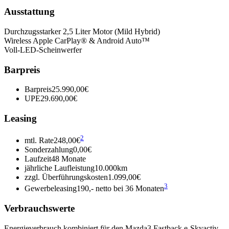
Ausstattung
Durchzugsstarker 2,5 Liter Motor (Mild Hybrid)
Wireless Apple CarPlay® & Android Auto™
Voll-LED-Scheinwerfer
Barpreis
Barpreis
25.990,00€
UPE
29.690,00€
Leasing
2
mtl. Rate
248,00€
Sonderzahlung
0,00€
Laufzeit
48 Monate
jährliche Laufleistung
10.000km
zzgl. Überführungskosten
1.099,00€
3
Gewerbeleasing
190,- netto bei 36 Monaten
Verbrauchswerte
Energieverbrauch kombiniert für den Mazda3 Fastback e-Skyactiv