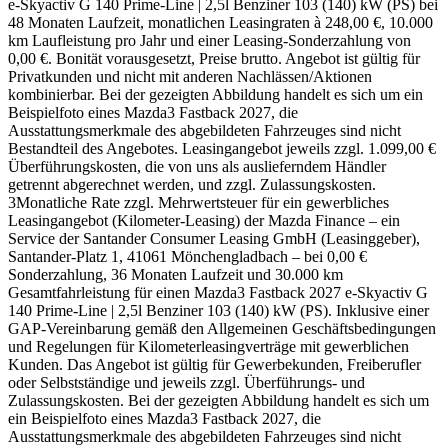
e-Skyactiv G 140 Prime-Line | 2,5l Benziner 103 (140) kW (PS) bei
48 Monaten Laufzeit, monatlichen Leasingraten à 248,00 €, 10.000
km Laufleistung pro Jahr und einer Leasing-Sonderzahlung von
0,00 €. Bonität vorausgesetzt, Preise brutto. Angebot ist gültig für
Privatkunden und nicht mit anderen Nachlässen/Aktionen
kombinierbar. Bei der gezeigten Abbildung handelt es sich um ein
Beispielfoto eines Mazda3 Fastback 2027, die
Ausstattungsmerkmale des abgebildeten Fahrzeuges sind nicht
Bestandteil des Angebotes. Leasingangebot jeweils zzgl. 1.099,00 €
Überführungskosten, die von uns als auslieferndem Händler
getrennt abgerechnet werden, und zzgl. Zulassungskosten.
3
Monatliche Rate zzgl. Mehrwertsteuer für ein gewerbliches
Leasingangebot (Kilometer-Leasing) der Mazda Finance – ein
Service der Santander Consumer Leasing GmbH (Leasinggeber),
Santander-Platz 1, 41061 Mönchengladbach – bei 0,00 €
Sonderzahlung, 36 Monaten Laufzeit und 30.000 km
Gesamtfahrleistung für einen Mazda3 Fastback 2027 e-Skyactiv G
140 Prime-Line | 2,5l Benziner 103 (140) kW (PS). Inklusive einer
GAP-Vereinbarung gemäß den Allgemeinen Geschäftsbedingungen
und Regelungen für Kilometerleasingverträge mit gewerblichen
Kunden. Das Angebot ist gültig für Gewerbekunden, Freiberufler
oder Selbstständige und jeweils zzgl. Überführungs- und
Zulassungskosten. Bei der gezeigten Abbildung handelt es sich um
ein Beispielfoto eines Mazda3 Fastback 2027, die
Ausstattungsmerkmale des abgebildeten Fahrzeuges sind nicht