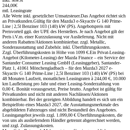
inkl. MwSt
244,00€
mtl. Leasingrate
Alle Werte inkl. gesetzlicher Umsatzsteuer.
Das Angebot richtet sich
an Privatkunden.
Gültig für den Mazda3 e-Skyactiv G 140 Prime-
Line | 2,5l Benziner 103 (140) kW (PS). Angebotspreis mit
Preisvorteil ggü. der UPE des Herstellers. Je nach Angebot gilt der
Preis i.V.m. einer Kurzzulassung vor Auslieferung. Nicht mit
anderen Rabatten/Aktionen kombinierbar. zzgl. Metallic,
Sonderausstattung und Zubehör. inkl. Überführungskosten.
Zzgl. Überführungskosten in Höhe von 1099 €.
Ein Privat-Leasing-
Angebot (Kilometer-Leasing) der Mazda Finance – ein Service der
Santander Consumer Leasing GmbH (Leasinggeber), Santander-
Platz 1, 41061 Mönchengladbach – für den Mazda3 2027 e-
Skyactiv G 140 Prime-Line | 2,5l Benziner 103 (140) kW (PS) bei
48 Monaten Laufzeit, monatlichen Leasingraten à 244,00 €, 10.000
km Laufleistung pro Jahr und einer Leasing-Sonderzahlung von
0,00 €. Bonität vorausgesetzt, Preise brutto. Angebot ist gültig für
Privatkunden und nicht mit anderen Nachlässen/Aktionen
kombinierbar. Bei der gezeigten Abbildung handelt es sich um ein
Beispielfoto eines Mazda3 2027, die Ausstattungsmerkmale des
abgebildeten Fahrzeuges sind nicht Bestandteil des Angebotes.
Leasingangebot jeweils zzgl. 1.099,00 € Überführungskosten, die
von uns als auslieferndem Händler getrennt abgerechnet werden,
und zzgl. Zulassungskosten.