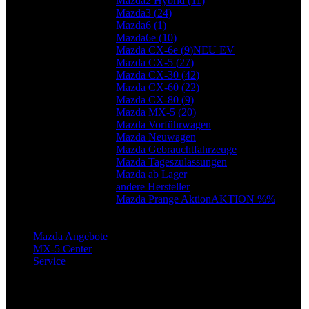
Mazda2 Hybrid (
11
)
Mazda3 (
24
)
Mazda6 (
1
)
Mazda6e (
10
)
Mazda CX-6e (
9
)
NEU EV
Mazda CX-5 (
27
)
Mazda CX-30 (
42
)
Mazda CX-60 (
22
)
Mazda CX-80 (
9
)
Mazda MX-5 (
20
)
Mazda Vorführwagen
Mazda Neuwagen
Mazda Gebrauchtfahrzeuge
Mazda Tageszulassungen
Mazda ab Lager
andere Hersteller
Mazda Prange Aktion
AKTION %%
Mazda Angebote
MX-5 Center
Service
Ihr Weg zu uns