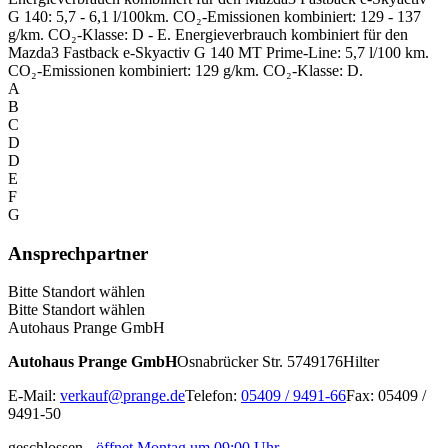
G 140: 5,7 - 6,1 l/100km. CO₂-Emissionen kombiniert: 129 - 137
g/km. CO₂-Klasse: D - E. Energieverbrauch kombiniert für den
Mazda3 Fastback e-Skyactiv G 140 MT Prime-Line: 5,7 l/100 km.
CO₂-Emissionen kombiniert: 129 g/km. CO₂-Klasse: D.
A
B
C
D
D
E
F
G
Ansprechpartner
Bitte Standort wählen
Bitte Standort wählen
Autohaus Prange GmbH
Autohaus Prange GmbH
Osnabrücker Str. 57
49176
Hilter
E-Mail:
verkauf@prange.de
Telefon:
05409 / 9491-66
Fax: 05409 /
9491-50
geschlossen
-
öffnet Montag um 09:00 Uhr