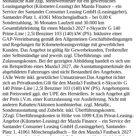
Monatliche Rate zzgl. Mehrwertsteuer für ein gewerbliches
Leasingangebot (Kilometer-Leasing) der Mazda Finance – ein
Service der Santander Consumer Leasing GmbH (Leasinggeber),
Santander-Platz 1, 41061 Mönchengladbach – bei 0,00 €
Sonderzahlung, 36 Monaten Laufzeit und 30.000 km
Gesamtfahrleistung für einen Mazda3 2027 e-Skyactiv G 140
Prime-Line | 2,5l Benziner 103 (140) kW (PS). Inklusive einer
GAP-Vereinbarung gemäß den Allgemeinen Geschäftsbedingungen
und Regelungen für Kilometerleasingverträge mit gewerblichen
Kunden. Das Angebot ist gültig für Gewerbekunden, Freiberufler
oder Selbstständige und jeweils zzgl. Überführungs- und
Zulassungskosten. Bei der gezeigten Abbildung handelt es sich um
ein Beispielfoto eines Mazda3 2027, die Ausstattungsmerkmale des
abgebildeten Fahrzeuges sind nicht Bestandteil des Angebotes.
1
Alle Werte inkl. gesetzlicher Umsatzsteuer.
Das Angebot richtet
sich an Privatkunden.
Gilt für den Mazda3 Fastback e-Skyactiv G
140 Prime-Line | 2,5l Benziner 103 (140) kW (PS). Angebotspreis
mit Preisvorteil ggü. der UPE des Herstellers. Je nach Angebot gilt
der Preis i.V.m. einer Kurzzulassung vor Auslieferung. Nicht mit
anderen Rabatten/Aktionen kombinierbar. zzgl. Metallic,
Sonderausstattung und Zubehör. inkl. Überführungskosten.
2
Zzgl. Überführungskosten in Höhe von 1099 €.
Ein Privat-Leasing-
Angebot (Kilometer-Leasing) der Mazda Finance – ein Service der
Santander Consumer Leasing GmbH (Leasinggeber), Santander-
Platz 1, 41061 Mönchengladbach – für den Mazda3 Fastback 2027