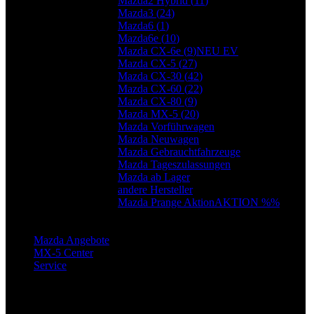
Mazda2 Hybrid (
11
)
Mazda3 (
24
)
Mazda6 (
1
)
Mazda6e (
10
)
Mazda CX-6e (
9
)
NEU EV
Mazda CX-5 (
27
)
Mazda CX-30 (
42
)
Mazda CX-60 (
22
)
Mazda CX-80 (
9
)
Mazda MX-5 (
20
)
Mazda Vorführwagen
Mazda Neuwagen
Mazda Gebrauchtfahrzeuge
Mazda Tageszulassungen
Mazda ab Lager
andere Hersteller
Mazda Prange Aktion
AKTION %%
Mazda Angebote
MX-5 Center
Service
Ihr Weg zu uns