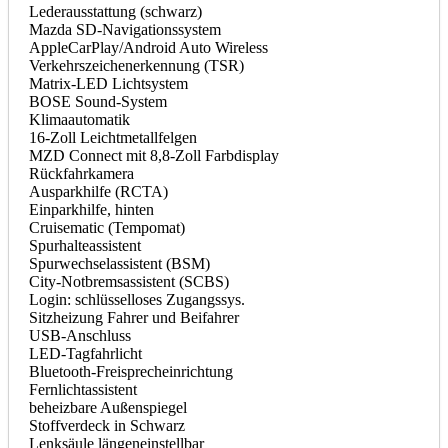
Lederausstattung (schwarz)
Mazda SD-Navigationssystem
AppleCarPlay/Android Auto Wireless
Verkehrszeichenerkennung (TSR)
Matrix-LED Lichtsystem
BOSE Sound-System
Klimaautomatik
16-Zoll Leichtmetallfelgen
MZD Connect mit 8,8-Zoll Farbdisplay
Rückfahrkamera
Ausparkhilfe (RCTA)
Einparkhilfe, hinten
Cruisematic (Tempomat)
Spurhalteassistent
Spurwechselassistent (BSM)
City-Notbremsassistent (SCBS)
Login: schlüsselloses Zugangssys.
Sitzheizung Fahrer und Beifahrer
USB-Anschluss
LED-Tagfahrlicht
Bluetooth-Freisprecheinrichtung
Fernlichtassistent
beheizbare Außenspiegel
Stoffverdeck in Schwarz
Lenksäule längeneinstellbar