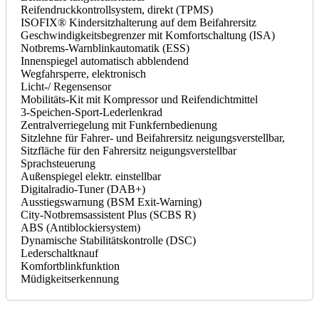
Reifendruckkontrollsystem, direkt (TPMS)
ISOFIX® Kindersitzhalterung auf dem Beifahrersitz
Geschwindigkeitsbegrenzer mit Komfortschaltung (ISA)
Notbrems-Warnblinkautomatik (ESS)
Innenspiegel automatisch abblendend
Wegfahrsperre, elektronisch
Licht-/ Regensensor
Mobilitäts-Kit mit Kompressor und Reifendichtmittel
3-Speichen-Sport-Lederlenkrad
Zentralverriegelung mit Funkfernbedienung
Sitzlehne für Fahrer- und Beifahrersitz neigungsverstellbar,
Sitzfläche für den Fahrersitz neigungsverstellbar
Sprachsteuerung
Außenspiegel elektr. einstellbar
Digitalradio-Tuner (DAB+)
Ausstiegswarnung (BSM Exit-Warning)
City-Notbremsassistent Plus (SCBS R)
ABS (Antiblockiersystem)
Dynamische Stabilitätskontrolle (DSC)
Lederschaltknauf
Komfortblinkfunktion
Müdigkeitserkennung