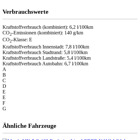
Verbrauchswerte
Kraftstoffverbrauch (kombiniert):
6,2 l/100km
CO
-Emissionen (kombiniert):
140 g/km
2
CO
-Klasse:
E
2
Kraftstoffverbrauch Innenstadt:
7,8 l/100km
Kraftstoffverbrauch Stadtrand:
5,8 l/100km
Kraftstoffverbrauch Landstraße:
5,4 l/100km
Kraftstoffverbrauch Autobahn:
6,7 l/100km
A
B
C
D
E
E
F
G
Ähnliche Fahrzeuge