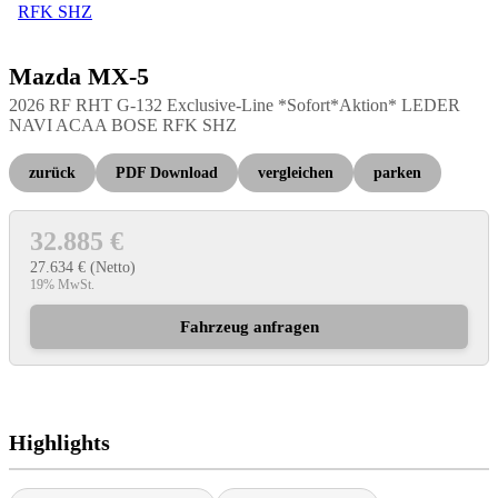
Mazda
MX-5
2026 RF RHT G-132 Exclusive-Line *Sofort*Aktion* LEDER
NAVI ACAA BOSE RFK SHZ
zurück
PDF Download
vergleichen
parken
32.885 €
27.634 €
(Netto)
19% MwSt.
Fahrzeug anfragen
Highlights