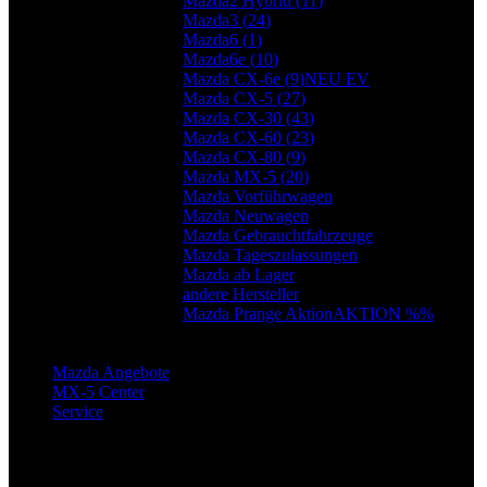
Mazda2 Hybrid (
11
)
Mazda3 (
24
)
Mazda6 (
1
)
Mazda6e (
10
)
Mazda CX-6e (
9
)
NEU EV
Mazda CX-5 (
27
)
Mazda CX-30 (
43
)
Mazda CX-60 (
23
)
Mazda CX-80 (
9
)
Mazda MX-5 (
20
)
Mazda Vorführwagen
Mazda Neuwagen
Mazda Gebrauchtfahrzeuge
Mazda Tageszulassungen
Mazda ab Lager
andere Hersteller
Mazda Prange Aktion
AKTION %%
Mazda Angebote
MX-5 Center
Service
Ihr Weg zu uns