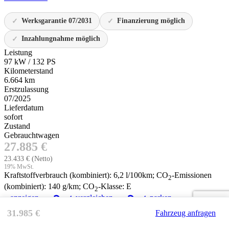
Werksgarantie 07/2031
Finanzierung möglich
Inzahlungnahme möglich
Leistung
97 kW / 132 PS
Kilometerstand
6.664 km
Erstzulassung
07/2025
Lieferdatum
sofort
Zustand
Gebrauchtwagen
27.885 €
23.433 €
(Netto)
19% MwSt.
Kraftstoffverbrauch (kombiniert):
6,2 l/100km
;
CO
-Emissionen
2
(kombiniert):
140 g/km
;
CO
-Klasse:
E
2
anzeigen
vergleichen
parken
31.985 €
Fahrzeug anfragen
Neuwagen