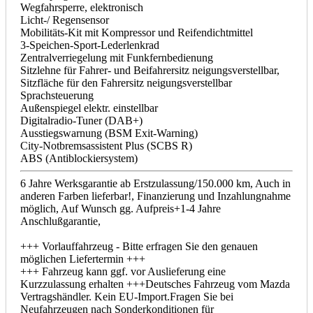
Wegfahrsperre, elektronisch
Licht-/ Regensensor
Mobilitäts-Kit mit Kompressor und Reifendichtmittel
3-Speichen-Sport-Lederlenkrad
Zentralverriegelung mit Funkfernbedienung
Sitzlehne für Fahrer- und Beifahrersitz neigungsverstellbar,
Sitzfläche für den Fahrersitz neigungsverstellbar
Sprachsteuerung
Außenspiegel elektr. einstellbar
Digitalradio-Tuner (DAB+)
Ausstiegswarnung (BSM Exit-Warning)
City-Notbremsassistent Plus (SCBS R)
ABS (Antiblockiersystem)
6 Jahre Werksgarantie ab Erstzulassung/150.000 km, Auch in
anderen Farben lieferbar!, Finanzierung und Inzahlungnahme
möglich, Auf Wunsch gg. Aufpreis+1-4 Jahre
Anschlußgarantie,
+++ Vorlauffahrzeug - Bitte erfragen Sie den genauen
möglichen Liefertermin +++
+++ Fahrzeug kann ggf. vor Auslieferung eine
Kurzzulassung erhalten +++Deutsches Fahrzeug vom Mazda
Vertragshändler. Kein EU-Import.Fragen Sie bei
Neufahrzeugen nach Sonderkonditionen für