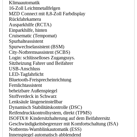
Klimaautomatik
16-Zoll Leichtmetallfelgen
MZD Connect mit 8,8-Zoll Farbdisplay
Rückfahrkamera
Ausparkhilfe (RCTA)
Einparkhilfe, hinten
Cruisematic (Tempomat)
Spurhalteassistent
Spurwechselassistent (BSM)
City-Notbremsassistent (SCBS)
Login: schlüsselloses Zugangssys.
Sitzheizung Fahrer und Beifahrer
USB-Anschluss
LED-Tagfahrlicht
Bluetooth-Freisprecheinrichtung
Fernlichtassistent
beheizbare Außenspiegel
Stoffverdeck in Schwarz
Lenksäule längeneinstellbar
Dynamisch Stabilitätskontrolle (DSC)
Reifendruckkontrollsystem, direkt (TPMS)
ISOFIX® Kindersitzhalterung auf dem Beifahrersitz
Geschwindigkeitsbegrenzer mit Komfortschaltung (ISA)
Notbrems-Warnblinkautomatik (ESS)
Innenspiegel automatisch abblendend