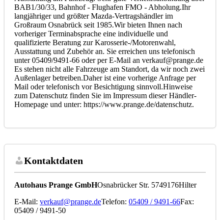
BAB1/30/33, Bahnhof - Flughafen FMO - Abholung.Ihr
langjähriger und größter Mazda-Vertragshändler im
Großraum Osnabrück seit 1985.Wir bieten Ihnen nach
vorheriger Terminabsprache eine individuelle und
qualifizierte Beratung zur Karosserie-/Motorenwahl,
Ausstattung und Zubehör an. Sie erreichen uns telefonisch
unter 05409/9491-66 oder per E-Mail an verkauf@prange.de
Es stehen nicht alle Fahrzeuge am Standort, da wir noch zwei
Außenlager betreiben.Daher ist eine vorherige Anfrage per
Mail oder telefonisch vor Besichtigung sinnvoll.Hinweise
zum Datenschutz finden Sie im Impressum dieser Händler-
Homepage und unter: https://www.prange.de/datenschutz.
Kontaktdaten
Autohaus Prange GmbH
Osnabrücker Str. 57
49176
Hilter
E-Mail:
verkauf@prange.de
Telefon:
05409 / 9491-66
Fax:
05409 / 9491-50