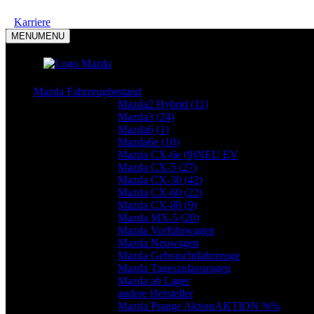
Karriere
MENU
MENU
Mazda Modelle
Mazda Fahrzeugbestand
Mazda2 Hybrid (
11
)
Mazda3 (
24
)
Mazda6 (
1
)
Mazda6e (
10
)
Mazda CX-6e (
9
)
NEU EV
Mazda CX-5 (
27
)
Mazda CX-30 (
42
)
Mazda CX-60 (
22
)
Mazda CX-80 (
9
)
Mazda MX-5 (
20
)
Mazda Vorführwagen
Mazda Neuwagen
Mazda Gebrauchtfahrzeuge
Mazda Tageszulassungen
Mazda ab Lager
andere Hersteller
Mazda Prange Aktion
AKTION %%