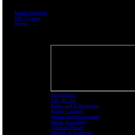
Mazda Angebote
MX-5 Center
Service
Ihr Weg zu uns
Inspektionen
TüV HU/AU
Räder- und Reifenservice
Mazda Garantien
Mazda Anschlussgarantie
Mazda Broschüren
Autohaus Prange
Zubehör & Ersatzteile